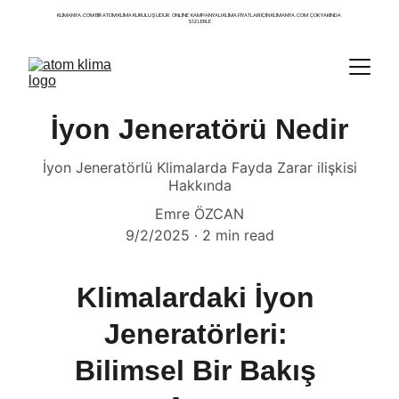
KLIMANYA.COM BIR ATOM KLIMA KURULUŞUDUR. ONLINE  KAMPANYALI KLIMA FIYATLARI IÇIN KLIMANYA.COM  ÇOK YAKINDA 
SIZLERLE
İyon Jeneratörü Nedir
İyon Jeneratörlü Klimalarda Fayda Zarar ilişkisi
Hakkında
Emre ÖZCAN
9/2/2025
2 min read
Klimalardaki İyon 
Jeneratörleri: 
Bilimsel Bir Bakış 