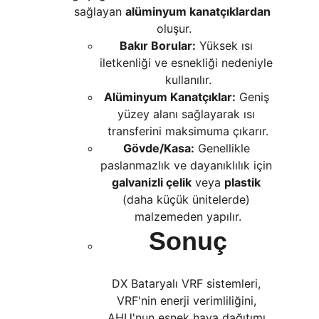
sağlayan 
alüminyum kanatçıklardan
oluşur.
Bakır Borular:
 Yüksek ısı 
iletkenliği ve esnekliği nedeniyle 
kullanılır.
Alüminyum Kanatçıklar:
 Geniş 
yüzey alanı sağlayarak ısı 
transferini maksimuma çıkarır.
Gövde/Kasa:
 Genellikle 
paslanmazlık ve dayanıklılık için 
galvanizli çelik
 veya 
plastik
(daha küçük ünitelerde) 
malzemeden yapılır.
Sonuç
DX Bataryalı VRF sistemleri, 
VRF'nin enerji verimliliğini, 
AHU'nun esnek hava dağıtımı 