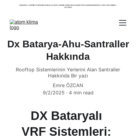
KLIMANYA.COM BIR ATOM KLIMA KURULUŞUDUR. ONLINE  KAMPANYALI KLIMA FIYATLARI IÇIN KLIMANYA.COM  ÇOK YAKINDA 
SIZLERLE
Dx Batarya-Ahu-Santraller
Hakkında
Rooftop Sistemlerinin Yerlerini Alan Santraller
Hakkında Bir yazı
Emre ÖZCAN
9/2/2025
4 min read
DX Bataryalı 
VRF Sistemleri: 