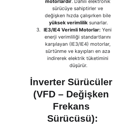
motorlardır
. Dahili elektronik 
sürücüye sahiptirler ve 
değişken hızda çalışırken bile 
yüksek verimlilik
 sunarlar.
IE3/IE4 Verimli Motorlar:
 Yeni 
enerji verimliliği standartlarını 
karşılayan (IE3/IE4) motorlar, 
sürtünme ve kayıpları en aza 
indirerek elektrik tüketimini 
düşürür.
İnverter Sürücüler 
(VFD – Değişken 
Frekans 
Sürücüsü):